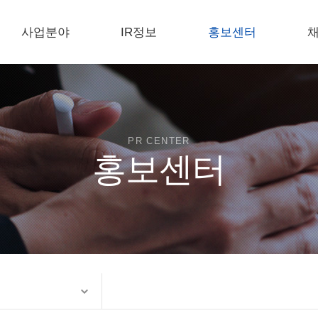
사업분야
IR정보
홍보센터
제품정보
전자공고
공지사항
연구개발
E-카탈로그
설비현황
포토갤러리
인
PR CENTER
홍보센터
인증현황
홍보동영상
온라
생산공정