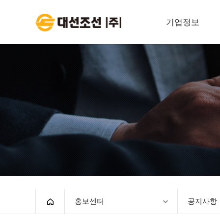
기업정보
대표이사 인사말
회사개요
경영이념
회사연혁
조직도
윤리경영
안전보건환경
계열사
홍보센터
공지사항