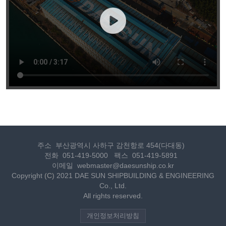
주소
부산광역시 사하구 감천항로 454(다대동)
전화
051-419-5000
팩스
051-419-5891
이메일
webmaster@daesunship.co.kr
Copyright
(C)
2021 DAE SUN SHIPBUILDING & ENGINEERING
Co., Ltd.
All rights reserved.
개인정보처리방침